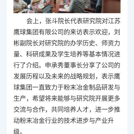
会上，
张斗院长
代表
研究院
对
江苏
鹰球集团有限公司
的来访表示欢迎，
刘
彬副院长
对
研究院
的办学历史、师资力
量、科研成果及学生培养等基本情况进
行了介绍。
申承秀
董事长
分享了公司的
发展历程以及未来的战略规划
，
表示鹰
球集团一直致力于
粉末冶金制品研发与
生产
，希望将来能够与
研究院
开展
更多
交流与
合作
，
共同
培养人才，
进一步
推
动粉末冶金行业
的
技术进步与产业升
级
。