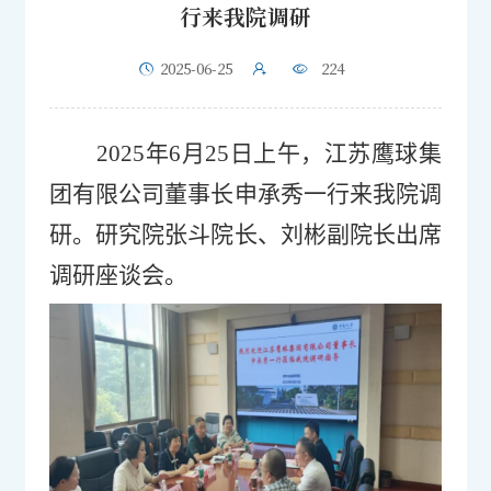
行来我院调研
2025-06-25
224
2025年
6
月
25
日上午，
江苏鹰球集
团有限公司
董事长申承秀一行来我院调
研。研究院张斗院长、刘彬副院长出席
调研座谈会。