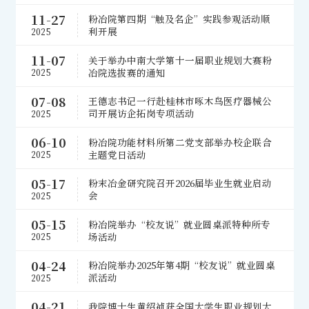
11-27
粉冶院第四期“触及名企”实践参观活动顺
利开展
2025
11-07
关于举办中南大学第十一届职业规划大赛粉
冶院选拔赛的通知
2025
07-08
王德志书记一行赴桂林市啄木鸟医疗器械公
司开展访企拓岗专项活动
2025
06-10
粉冶院功能材料所第二党支部举办校企联合
主题党日活动
2025
05-17
粉末冶金研究院召开2026届毕业生就业启动
会
2025
05-15
粉冶院举办“校友说”就业圆桌派特种所专
场活动
2025
04-24
粉冶院举办2025年第4期“校友说”就业圆桌
派活动
2025
04-21
我院博士生黄绍祯获全国大学生职业规划大